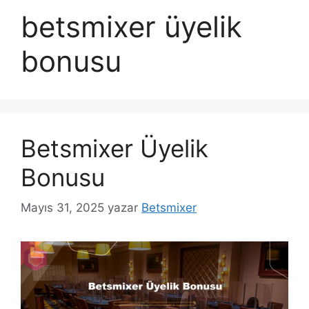
betsmixer üyelik
bonusu
Betsmixer Üyelik
Bonusu
Mayıs 31, 2025
yazar
Betsmixer