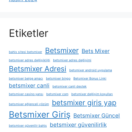
Etiketler
Betsmixer
Bets Mixer
bahis sitesi betsmixer
betsmixer adres değişikliği
betsmixer adres değişimi
Betsmixer Adresi
betsmixer android uygulama
betsmixer belge amacı
betsmixer bingo
Betsmixer Bonus Linki
betsmixer canli
betsmixer canli destek
betsmixer casino şansı
betsmixer com
betsmixer değişim koşulları
betsmixer giris yap
betsmixer eğlenceli çözüm
Betsmixer Giriş
Betsmixer Güncel
betsmixer güvenilirlik
betsmixer güvenilir bahis