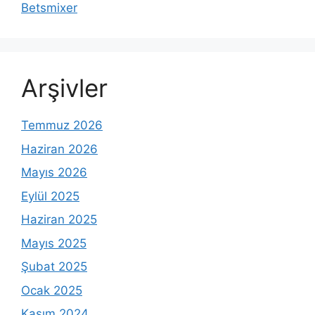
Betsmixer
Arşivler
Temmuz 2026
Haziran 2026
Mayıs 2026
Eylül 2025
Haziran 2025
Mayıs 2025
Şubat 2025
Ocak 2025
Kasım 2024