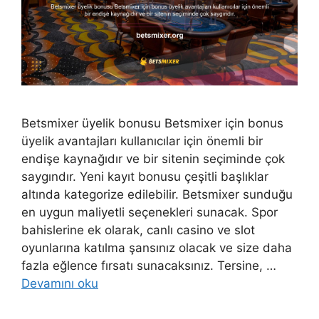
Betsmixer üyelik bonusu Betsmixer için bonus
üyelik avantajları kullanıcılar için önemli bir
endişe kaynağıdır ve bir sitenin seçiminde çok
saygındır. Yeni kayıt bonusu çeşitli başlıklar
altında kategorize edilebilir. Betsmixer sunduğu
en uygun maliyetli seçenekleri sunacak. Spor
bahislerine ek olarak, canlı casino ve slot
oyunlarına katılma şansınız olacak ve size daha
fazla eğlence fırsatı sunacaksınız. Tersine, …
Devamını oku